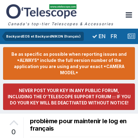
Canada's top-tier Telescopes & Accessories
FR
EN
BackyardEOS et BackyardNIKON (français)
Be as specific as possible when reporting issues and
*ALWAYS* include the full version number of the
application you are using and your exact *CAMERA
MODEL*
NEVER POST YOUR KEY IN ANY PUBLIC FORUM,
INCLUDING THE O'TELESCOPE SUPPORT FORUM ::: IF YOU
DO YOUR KEY WILL BE DEACTIVATED WITHOUT NOTICE!
problème pour maintenir le log en
français
0