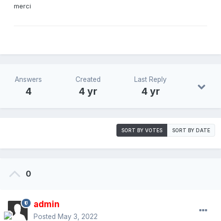
merci
Answers
Created
Last Reply
4
4 yr
4 yr
SORT BY VOTES
SORT BY DATE
0
admin
Posted
May 3, 2022